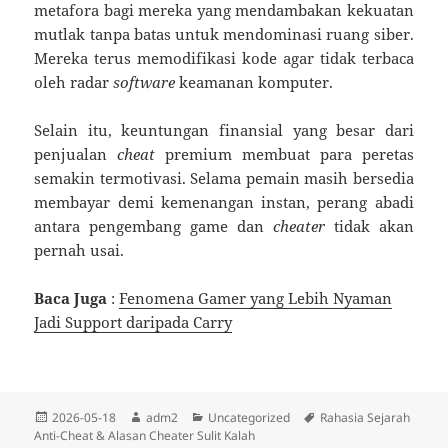
metafora bagi mereka yang mendambakan kekuatan
mutlak tanpa batas untuk mendominasi ruang siber.
Mereka terus memodifikasi kode agar tidak terbaca
oleh radar
software
keamanan komputer.
Selain itu, keuntungan finansial yang besar dari
penjualan
cheat
premium membuat para peretas
semakin termotivasi. Selama pemain masih bersedia
membayar demi kemenangan instan, perang abadi
antara pengembang game dan
cheater
tidak akan
pernah usai.
Baca Juga
:
Fenomena Gamer yang Lebih Nyaman
Jadi Support daripada Carry
Diposkan
Penulis
Kategori
Tag
2026-05-18
adm2
Uncategorized
Rahasia Sejarah
pada
Anti-Cheat & Alasan Cheater Sulit Kalah