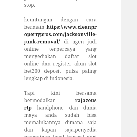
stop.
keuntungan dengan cara
bermain
https://www.cleanpr
opertypros.com/jacksonville-
junk-removal/
di agen judi
online terpercaya yang
menyediakan daftar slot
online dan register akun slot
bet200 deposit pulsa paling
lengkap di indonesia.
Tapi kini bersama
bermodalkan
rajazeus
rtp
handphone dan dunia
maya anda sudah bisa
memainkannya dimana saja
dan kapan saja.penyedia